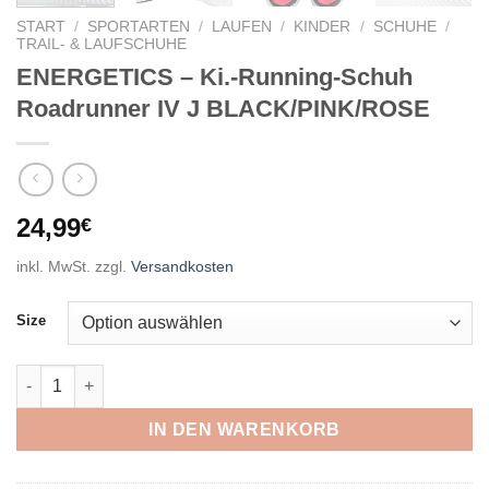
START
/
SPORTARTEN
/
LAUFEN
/
KINDER
/
SCHUHE
/
TRAIL- & LAUFSCHUHE
ENERGETICS – Ki.-Running-Schuh
Roadrunner IV J BLACK/PINK/ROSE
24,99
€
inkl. MwSt.
zzgl.
Versandkosten
Size
ENERGETICS - Ki.-Running-Schuh Roadrunner IV J BLACK/PI
IN DEN WARENKORB