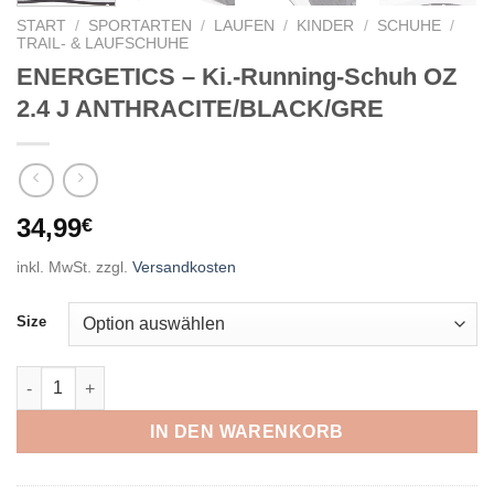
START
/
SPORTARTEN
/
LAUFEN
/
KINDER
/
SCHUHE
/
TRAIL- & LAUFSCHUHE
ENERGETICS – Ki.-Running-Schuh OZ
2.4 J ANTHRACITE/BLACK/GRE
34,99
€
inkl. MwSt.
zzgl.
Versandkosten
Size
ENERGETICS - Ki.-Running-Schuh OZ 2.4 J ANTHRACITE/BLA
IN DEN WARENKORB