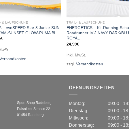
- & LAUFSCHUHE
TRAIL- & LAUFSCHUHE
 – evoSPEED Star 8 Junior SUN
ENERGETICS – Ki.-Running-Sch
EAM-SUNSET GLOW-PUMA BL
Roadrunner IV J NAVY DARK/BL
ROYAL
5
€
24,99
€
 MwSt.
inkl. MwSt.
Versandkosten
zzgl.
Versandkosten
ÖFFNUNGSZEITEN
Sport-Shop Radeberg
Montag:
09:00 - 1
Pulsnitzer Strasse 22
Dienstag:
09:00 - 1
01454 Radeberg
Mittwoch:
09:00 - 1
Donnerstag:
09:00 - 1