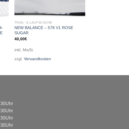
TRAIL- & LAUFSCHUHE
uh
NEW BALANCE – 578 V1 ROSE
UE
SUGAR
40,00
€
inkl. MwSt.
zzgl.
Versandkosten
8:30Uhr
8:30Uhr
8:30Uhr
8:30Uhr