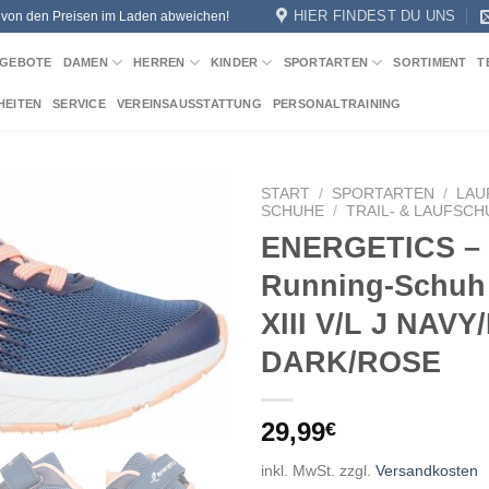
HIER FINDEST DU UNS
n von den Preisen im Laden abweichen!
GEBOTE
DAMEN
HERREN
KINDER
SPORTARTEN
SORTIMENT
T
HEITEN
SERVICE
VEREINSAUSSTATTUNG
PERSONALTRAINING
START
/
SPORTARTEN
/
LAU
SCHUHE
/
TRAIL- & LAUFSC
ENERGETICS – 
Add to
wishlist
Running-Schuh 
XIII V/L J NAV
DARK/ROSE
29,99
€
inkl. MwSt.
zzgl.
Versandkosten