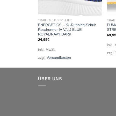
HE
TRAIL- & LAUFSCHUHE
TRAIL
YK570PB2 PINK
ENERGETICS – Ki.-Running-Schuh
PUMA
Roadrunner IV V/L J BLUE
STR
ROYAL/NAVY DARK
69,9
24,99
€
inkl.
inkl. MwSt.
en
zzgl.
zzgl.
Versandkosten
ÜBER UNS