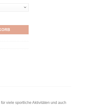
huh Elexir XIII V/L J NAVY/NAVY DARK/ROSE Menge
KORB
ür viele sportliche Aktivitäten und auch