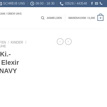
SCHREIB UNS
09:00 - 18:30
03528 / 443548
EAM / ÜBER UNS
0
ANMELDEN
WARENKORB /
0,00
€
FEN
/
KINDER
/
HUHE
Ki.-
Elexir
Y/NAVY