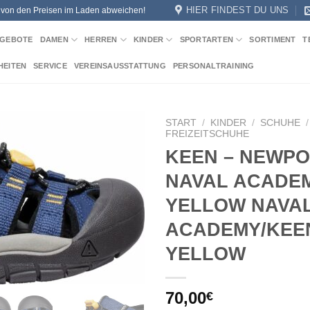
HIER FINDEST DU UNS
n von den Preisen im Laden abweichen!
GEBOTE
DAMEN
HERREN
KINDER
SPORTARTEN
SORTIMENT
T
HEITEN
SERVICE
VEREINSAUSSTATTUNG
PERSONALTRAINING
START
/
KINDER
/
SCHUHE
/
FREIZEITSCHUHE
KEEN – NEWPO
Add to
wishlist
NAVAL ACADE
YELLOW NAVA
ACADEMY/KEE
YELLOW
70,00
€