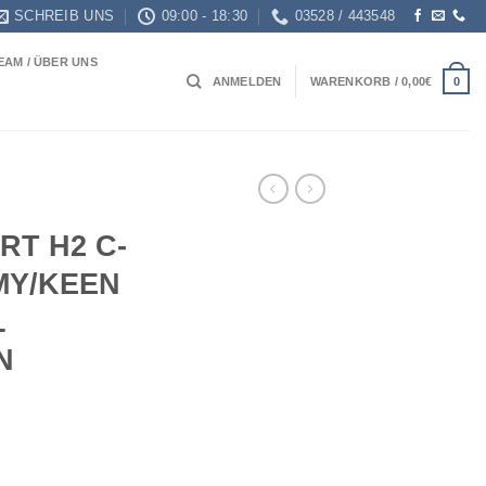
SCHREIB UNS
09:00 - 18:30
03528 / 443548
EAM / ÜBER UNS
0
ANMELDEN
WARENKORB /
0,00
€
RT H2 C-
MY/KEEN
L
N