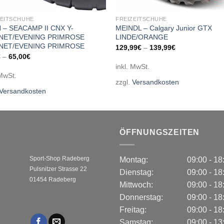
ZEITSCHUHE
FREIZEITSCHUHE
 – SEACAMP II CNX Y-
MEINDL – Calgary Junior GTX
NET/EVENING PRIMROSE
LINDE/ORANGE
NET/EVENING PRIMROSE
129,99
€
–
139,99
€
€
–
65,00
€
inkl. MwSt.
 MwSt.
zzgl.
Versandkosten
Versandkosten
ÖFFNUNGSZEITEN
Sport-Shop Radeberg
Montag:
09:00 - 1
Pulsnitzer Strasse 22
Dienstag:
09:00 - 1
01454 Radeberg
Mittwoch:
09:00 - 1
Donnerstag:
09:00 - 1
Freitag:
09:00 - 1
Samstag:
09:00 - 1