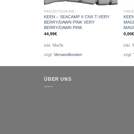
FREIZEITSCHUHE
FREI
II CNX C-
KEEN – SEACAMP II CNX T-VERY
KEEN
BLUE
BERRY/DAWN PINK VERY
MAG
BLUE
BERRY/DAWN PINK
MAG
44,99
€
0,00
inkl. MwSt.
inkl.
en
zzgl.
Versandkosten
zzgl.
ÜBER UNS