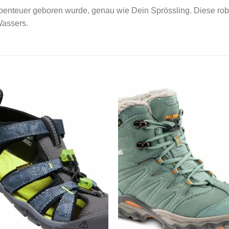
 Abenteuer geboren wurde, genau wie Dein Sprössling. Diese ro
Wassers.
Add to
Add
wishlist
wishl