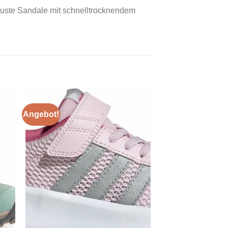
buste Sandale mit schnelltrocknendem
Angebot!
 to
Add to
ist
wishlist