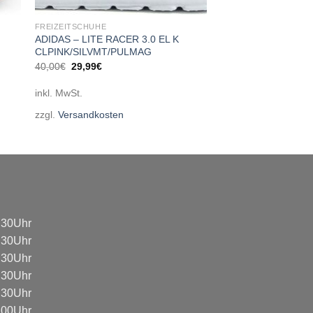
FREIZEITSCHUHE
ADIDAS – LITE RACER 3.0 EL K
CLPINK/SILVMT/PULMAG
Ursprünglicher
Aktueller
40,00
€
29,99
€
Preis
Preis
war:
ist:
inkl. MwSt.
40,00€
29,99€.
zzgl.
Versandkosten
8:30Uhr
8:30Uhr
8:30Uhr
8:30Uhr
8:30Uhr
3:00Uhr