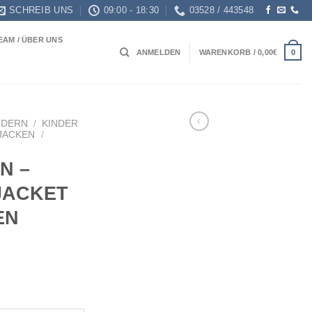
SCHREIB UNS
09:00 - 18:30
03528 / 443548
EAM / ÜBER UNS
0
ANMELDEN
WARENKORB /
0,00
€
NDERN
/
KINDER
JACKEN
/
N –
 JACKET
EN