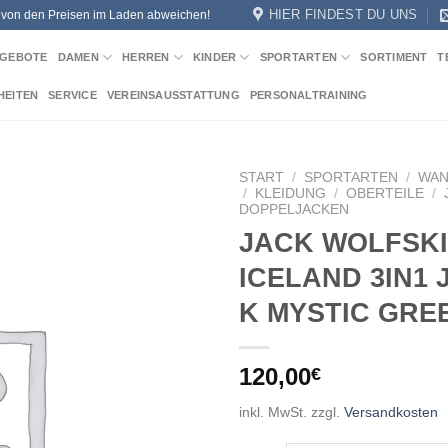
HIER FINDEST DU UNS
n von den Preisen im Laden abweichen!
GEBOTE
DAMEN
HERREN
KINDER
SPORTARTEN
SORTIMENT
T
HEITEN
SERVICE
VEREINSAUSSTATTUNG
PERSONALTRAINING
START
/
SPORTARTEN
/
WA
/
KLEIDUNG
/
OBERTEILE
/
DOPPELJACKEN
Add to
JACK WOLFSKI
wishlist
ICELAND 3IN1
K MYSTIC GRE
120,00
€
inkl. MwSt.
zzgl.
Versandkosten