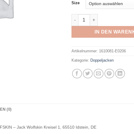
Size
JACK WOLFSKIN - ICELAND 3
IN DEN WAREN
Artikelnummer:
1610081-E0206
Kategorie:
Doppeljacken
N (0)
KIN – Jack Wolfskin Kreisel 1, 65510 Idstein, DE