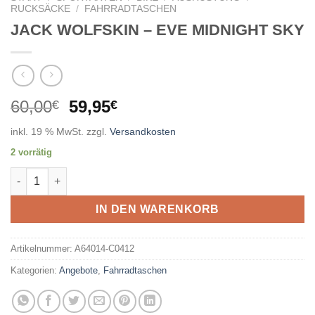
RUCKSÄCKE
/
FAHRRADTASCHEN
JACK WOLFSKIN – EVE MIDNIGHT SKY
Ursprünglicher
Aktueller
60,00
59,95
€
€
Preis
Preis
inkl. 19 % MwSt.
zzgl.
Versandkosten
war:
ist:
2 vorrätig
60,00€
59,95€.
JACK WOLFSKIN - EVE MIDNIGHT SKY Menge
IN DEN WARENKORB
Artikelnummer:
A64014-C0412
Kategorien:
Angebote
,
Fahrradtaschen