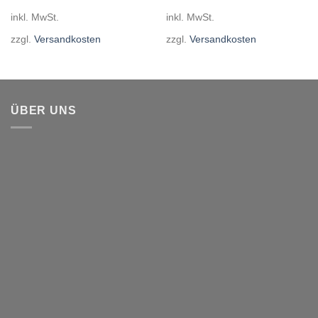
war:
ist:
war:
ist:
inkl. MwSt.
inkl. MwSt.
119,99€
99,99€.
180,00€
142,99€.
zzgl.
Versandkosten
zzgl.
Versandkosten
ÜBER UNS