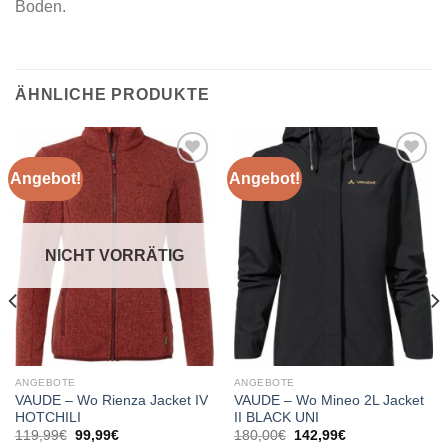
Boden.
ÄHNLICHE PRODUKTE
Angebot!
Angebot!
Add to
Add to
wishlist
wishlist
NICHT VORRÄTIG
ANGEBOTE
ANGEBOTE
VAUDE – Wo Rienza Jacket IV
VAUDE – Wo Mineo 2L Jacket
HOTCHILI
II BLACK UNI
Ursprünglicher
Aktueller
Ursprünglicher
Aktueller
119,99
€
99,99
€
180,00
€
142,99
€
Preis
Preis
Preis
Preis