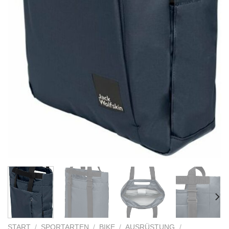
START
/
SPORTARTEN
/
BIKE
/
AUSRÜSTUNG
/