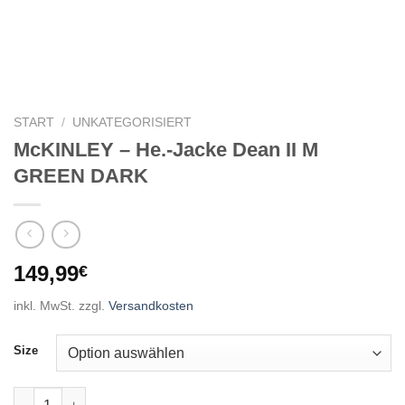
START
/
UNKATEGORISIERT
McKINLEY – He.-Jacke Dean II M
GREEN DARK
149,99
€
inkl. MwSt.
zzgl.
Versandkosten
Size
McKINLEY - He.-Jacke Dean II M GREEN DARK Menge