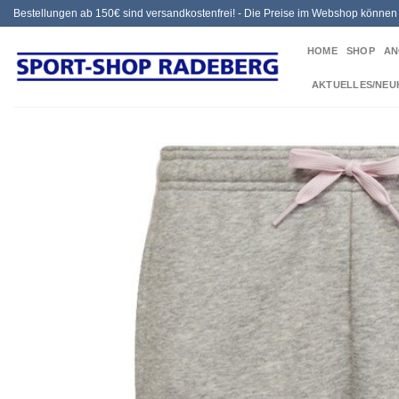
Zum
Bestellungen ab 150€ sind versandkostenfrei! - Die Preise im Webshop könne
Inhalt
HOME
SHOP
AN
springen
AKTUELLES/NEU