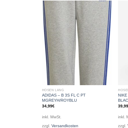
Add to
Add to
wishlist
wishlist
HOSEN LANG
HOSE
 Logo Leggings G
ADIDAS – B 3S FL C PT
NIKE
MGREYH/ROYBLU
BLAC
34,99
€
39,9
inkl. MwSt.
inkl.
en
zzgl.
Versandkosten
zzgl.