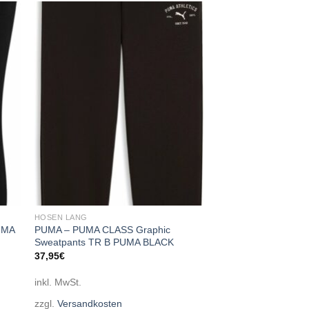
 to
Add to
ist
wishlist
HOSEN LANG
UMA
PUMA – PUMA CLASS Graphic
Sweatpants TR B PUMA BLACK
37,95
€
inkl. MwSt.
zzgl.
Versandkosten