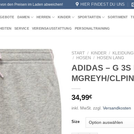
HIER FINDEST DU UNS
n von den Preisen im Laden abweichen!
GEBOTE
DAMEN
HERREN
KINDER
SPORTARTEN
SORTIMENT
T
HEITEN
SERVICE
VEREINSAUSSTATTUNG
PERSONALTRAINING
START
/
KINDER
/
KLEIDUNG
/
HOSEN
/
HOSEN LANG
ADIDAS – G 3S 
Add to
wishlist
MGREYH/CLPI
34,99
€
inkl. MwSt.
zzgl.
Versandkosten
Size