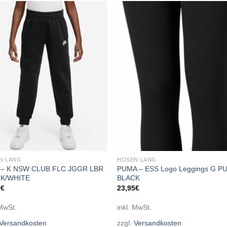
Add to
Add
wishlist
wishl
N LANG
HOSEN LANG
 – K NSW CLUB FLC JGGR LBR
PUMA – ESS Logo Leggings G P
K/WHITE
BLACK
9
€
23,95
€
 MwSt.
inkl. MwSt.
Versandkosten
zzgl.
Versandkosten