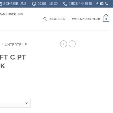
SCHREIB UNS
09:00 - 18:30
03528 / 443548
EAM / ÜBER UNS
0
ANMELDEN
WARENKORB /
0,00
€
/
UNTERTEILE
FT C PT
NK