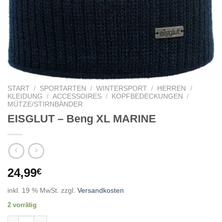
START
/
SPORTARTEN
/
WINTERSPORT
/
HERREN
/
KLEIDUNG
/
ACCESSOIRES
/
KOPFBEDECKUNGEN
/
MÜTZE/STIRNBÄNDER
EISGLUT – Beng XL MARINE
24,99
€
inkl. 19 % MwSt.
zzgl.
Versandkosten
2 vorrätig
EISGLUT - Beng XL MARINE Menge