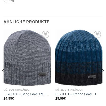
Ohren.
ÄHNLICHE PRODUKTE
Add to
Add to
wishlist
wishlist
MÜTZE/STIRNBÄNDER
MÜTZE/STIRNBÄNDER
EISGLUT – Beng GRAU MEL.
EISGLUT – Renoo GRAFIT
24,99
€
29,99
€