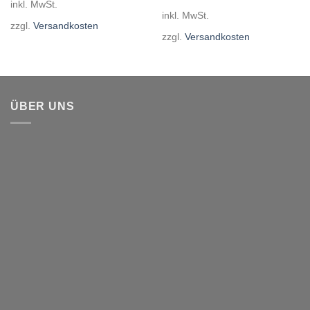
inkl. MwSt.
35,00€
25,00€.
war:
ist:
inkl. MwSt.
39,99€
34,99€.
zzgl.
Versandkosten
zzgl.
Versandkosten
ÜBER UNS