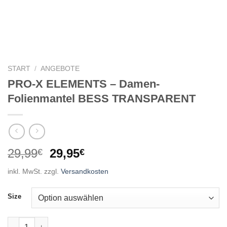
START
/
ANGEBOTE
PRO-X ELEMENTS – Damen-
Folienmantel BESS TRANSPARENT
Ursprünglicher
Aktueller
29,99
29,95
€
€
Preis
Preis
inkl. MwSt.
zzgl.
Versandkosten
war:
ist:
29,99€
29,95€.
Size
PRO-X ELEMENTS - Damen-Folienmantel BESS TRANSPARENT