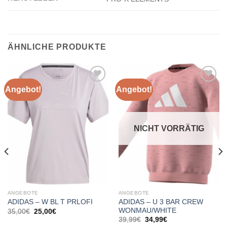
ÄHNLICHE PRODUKTE
Angebot!
Angebot!
Add to
Add to
wishlist
wishlist
NICHT VORRÄTIG
ANGEBOTE
ANGEBOTE
ADIDAS – U 3 BAR CREW
ADIDAS – W BL T PRLOFI
WONMAU/WHITE
Ursprünglicher
Aktueller
35,00
€
25,00
€
Preis
Preis
Ursprünglicher
Aktueller
39,99
€
34,99
€
war:
ist:
Preis
Preis