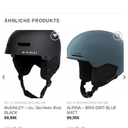
ÄHNLICHE PRODUKTE
Add to
Add to
wishlist
wishlist
SKI & SNOWBOARD HELME
SKI & SNOWBOARD HELME
McKINLEY – Ux.-Ski-Helm Bold
ALPINA – BRIX DIRT-BLUE
BLACK
MATT
69,99
€
99,95
€