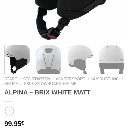
START
/
SPORTARTEN
/
WINTERSPORT
/
AUSRÜSTUNG
/
HELME
/
SKI & SNOWBOARD HELME
ALPINA – BRIX WHITE MATT
99,95
€