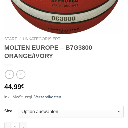
START
/
UNKATEGORISIERT
MOLTEN EUROPE – B7G3800
ORANGE/IVORY
44,99
€
inkl. MwSt.
zzgl.
Versandkosten
Size
MOLTEN EUROPE - B7G3800 ORANGE/IVORY Menge