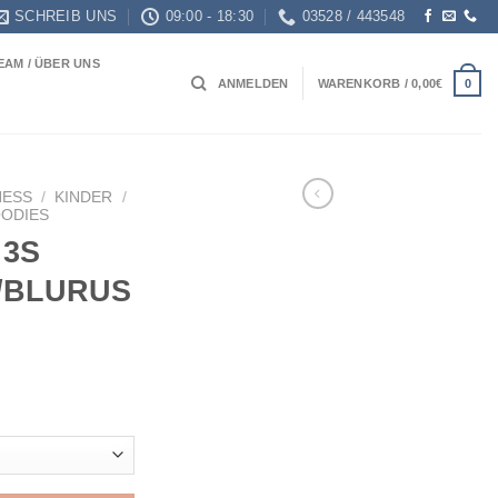
SCHREIB UNS
09:00 - 18:30
03528 / 443548
EAM / ÜBER UNS
0
ANMELDEN
WARENKORB /
0,00
€
NESS
/
KINDER
/
ODIES
 3S
/BLURUS