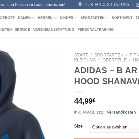
HIER FINDEST DU UNS
n von den Preisen im Laden abweichen!
GEBOTE
DAMEN
HERREN
KINDER
SPORTARTEN
SORTIMENT
T
HEITEN
SERVICE
VEREINSAUSSTATTUNG
PERSONALTRAINING
START
/
SPORTARTEN
/
FIT
KLEIDUNG
/
OBERTEILE
/
HO
ADIDAS – B AR
Add to
wishlist
HOOD SHANAV
44,99
€
inkl. MwSt.
zzgl.
Versandkosten
Size