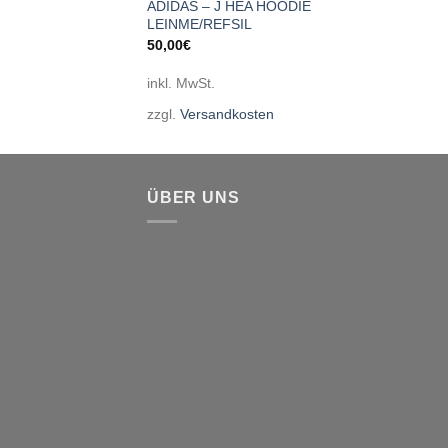
ADIDAS – J HEA HOODIE
LEINME/REFSIL
50,00
€
inkl. MwSt.
zzgl.
Versandkosten
ÜBER UNS