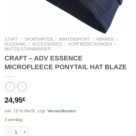
START
/
SPORTARTEN
/
WINTERSPORT
/
HERREN
/
KLEIDUNG
/
ACCESSOIRES
/
KOPFBEDECKUNGEN
/
MÜTZE/STIRNBÄNDER
CRAFT – ADV ESSENCE
MICROFLEECE PONYTAIL HAT BLAZE
24,95
€
inkl. 19 % MwSt.
zzgl.
Versandkosten
3 vorrätig
CRAFT - ADV ESSENCE MICROFLEECE PONYTAIL HAT BLAZE 