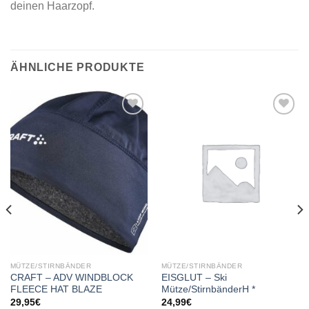
deinen Haarzopf.
ÄHNLICHE PRODUKTE
Add to
Add to
wishlist
wishlist
MÜTZE/STIRNBÄNDER
MÜTZE/STIRNBÄNDER
CRAFT – ADV WINDBLOCK
EISGLUT – Ski
FLEECE HAT BLAZE
Mütze/StirnbänderH *
29,95
€
24,99
€